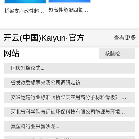
超高性能聚四氟乙烯滑板
桥梁支座改性超高分子量聚乙烯滑板
开云(中国)Kaiyun·官方
查看更多
网站
核酸检测演练...
国庆升旗仪式...
省发改委领导来我公司调研走访...
交通运输行业标准《桥梁支座用高分子材料滑板》 送审稿审查会在京召开...
河北省科学院与远征环保科技有限公司能源与环境新材料成果转化基地签约暨揭牌仪式...
氟塑料行业兴氟沙龙...