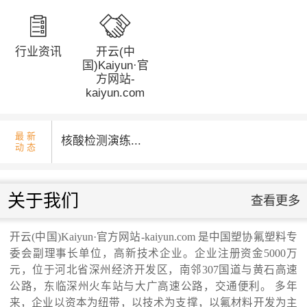
开云(中国)Kaiyun·
官方网站-
行业资讯
开云(中
kaiyun.com
国)Kaiyun·官
方网站-
开云(中国)Kaiyun·
kaiyun.com
官方网站-
kaiyun.com
最 新
核酸检测演练...
动 态
国庆升旗仪式...
关于我们
查看更多
省发改委领导来我公司调研走访...
开云(中国)Kaiyun·官方网站-kaiyun.com 是中国塑协氟塑料专
委会副理事长单位，高新技术企业。企业注册资金5000万
交通运输行业标准《桥梁支座用高分子材料
元，位于河北省深州经济开发区，南邻307国道与黄石高速
公路，东临深州火车站与大广高速公路，交通便利。 多年
来，企业以资本为纽带，以技术为支撑，以氟材料开发为主
滑板》 送审稿审查会在京召开...