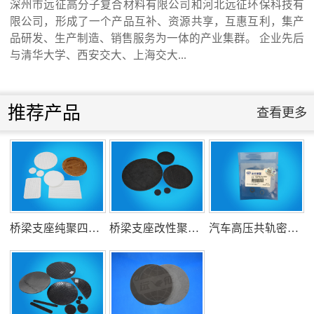
深州市远征高分子复合材料有限公司和河北远征环保科技有
河北省科学院与远征环保科技有限公司能源
限公司，形成了一个产品互补、资源共享，互惠互利，集产
品研发、生产制造、销售服务为一体的产业集群。 企业先后
与清华大学、西安交大、上海交大...
与环境新材料成果转化基地签约暨揭牌仪
式...
推荐产品
查看更多
氟塑料行业兴氟沙龙...
组织客户体验深州蜜桃采摘...
衡水市委书记新项目开发参观...
桥梁支座纯聚四氟乙烯滑板
桥梁支座改性聚四氟乙烯滑板
汽车高压共轨密封圈
消防小组训练...
衡水安全局长参观...