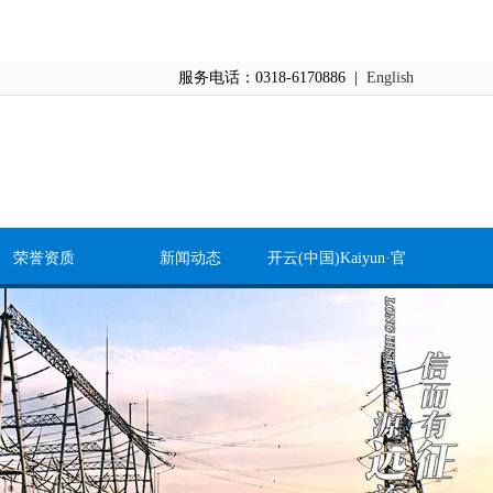
服务电话：0318-6170886 |
English
荣誉资质
新闻动态
开云(中国)Kaiyun·官
方网站-kaiyun.com