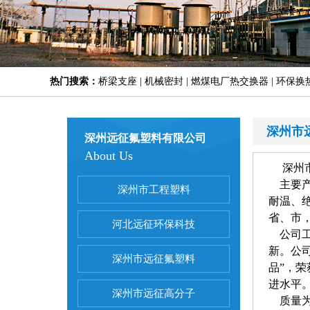
热门搜索：
桥梁支座 | 机械密封 | 燃煤电厂热交换器 | 环保换
深州市
深州远征氟塑料有限公司
About Us
深州市
主要产
深州市工程塑料
耐温、
省、市
河北远征环保科技
公司工
新。公
深州市远征氟塑料
品”，
进水平
深州市远征高分子
质量为