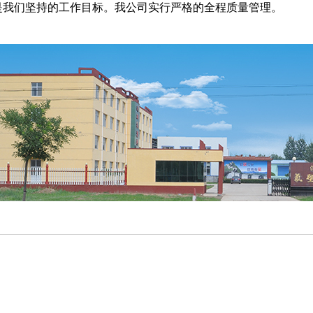
是我们坚持的工作目标。我公司实行严格的全程质量管理。