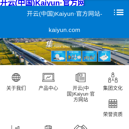
开云(中国)Kaiyun·官方网站
开云(中国)Kaiyun·官方网站-
开云(中国)Kaiyun·
官方网站
kaiyun.com
关于我们
产品中心
远征研发中心
创新能力
关于我们
产品中心
开云(中
集团文化
国)Kaiyun·官
集团文化
方网站
荣誉资质
荣誉资质
新闻动态