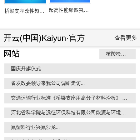
超高性能聚四氟乙烯滑板
桥梁支座改性超高分子量聚乙烯滑板
开云(中国)Kaiyun·官方
查看更多
网站
核酸检测演练...
国庆升旗仪式...
省发改委领导来我公司调研走访...
交通运输行业标准《桥梁支座用高分子材料滑板》 送审稿审查会在京召开...
河北省科学院与远征环保科技有限公司能源与环境新材料成果转化基地签约暨揭牌仪式...
氟塑料行业兴氟沙龙...