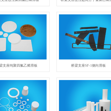
梁支座纯聚四氟乙烯滑板
桥梁支座SF-1侧向滑板