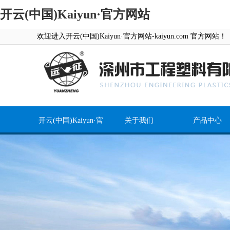
开云(中国)Kaiyun·官方网站
欢迎进入开云(中国)Kaiyun·官方网站-kaiyun.com 官方网站！
开云(中国)Kaiyun·官
关于我们
产品中心
方网站