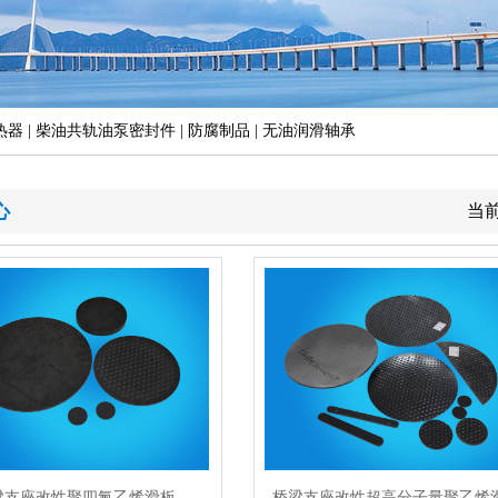
热器 | 柴油共轨油泵密封件 | 防腐制品 | 无油润滑轴承
心
当
梁支座改性聚四氟乙烯滑板
桥梁支座改性超高分子量聚乙烯