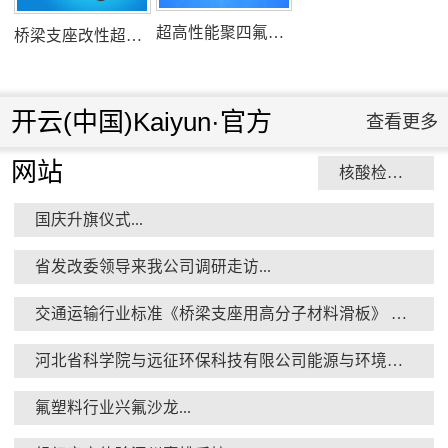
超高性能聚四氟乙烯滑板
桥梁支座改性超高分子量聚乙烯滑板
开云(中国)Kaiyun·官方
查看更多
网站
核酸检测演练...
国庆升旗仪式...
省发改委领导来我公司调研走访...
交通运输行业标准《桥梁支座用高分子材料滑板》 送审稿审查会在京召开...
河北省科学院与远征环保科技有限公司能源与环境新材料成果转化基地签约暨揭牌仪式...
氟塑料行业兴氟沙龙...