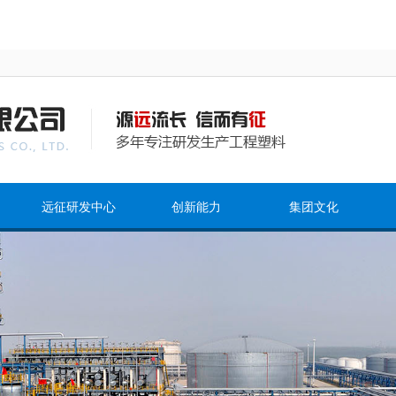
远征研发中心
创新能力
集团文化