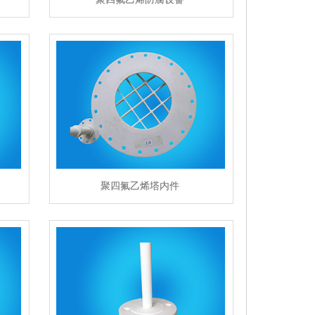
聚四氟乙烯塔内件