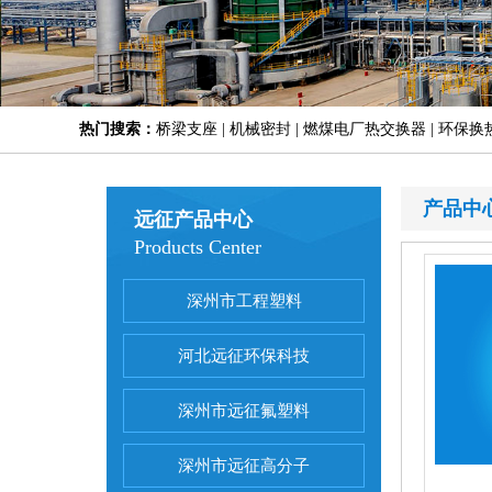
热门搜索：
桥梁支座 | 机械密封 | 燃煤电厂热交换器 | 环保换
产品中
远征产品中心
Products Center
深州市工程塑料
河北远征环保科技
深州市远征氟塑料
深州市远征高分子