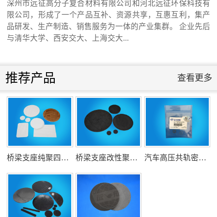
深州市远征高分子复合材料有限公司和河北远征环保科技有
河北省科学院与远征环保科技有限公司能源
限公司，形成了一个产品互补、资源共享，互惠互利，集产
品研发、生产制造、销售服务为一体的产业集群。 企业先后
与清华大学、西安交大、上海交大...
与环境新材料成果转化基地签约暨揭牌仪
式...
推荐产品
查看更多
氟塑料行业兴氟沙龙...
组织客户体验深州蜜桃采摘...
衡水市委书记新项目开发参观...
桥梁支座纯聚四氟乙烯滑板
桥梁支座改性聚四氟乙烯滑板
汽车高压共轨密封圈
消防小组训练...
衡水安全局长参观...