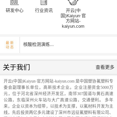
开云(中国)Kaiyun·
研发中心
行业资讯
开云(中
官方网站-
国)Kaiyun·官
方网站-
kaiyun.com
kaiyun.com
开云(中国)Kaiyun·
官方网站-
最 新
核酸检测演练...
动 态
kaiyun.com
国庆升旗仪式...
关于我们
查看更多
省发改委领导来我公司调研走访...
开云(中国)Kaiyun·官方网站-kaiyun.com 是中国塑协氟塑料专
委会副理事长单位，高新技术企业。企业注册资金5000万
交通运输行业标准《桥梁支座用高分子材料
元，位于河北省深州经济开发区，南邻307国道与黄石高速
公路，东临深州火车站与大广高速公路，交通便利。 多年
来，企业以资本为纽带，以技术为支撑，以氟材料开发为主
滑板》 送审稿审查会在京召开...
线，先后投资两亿多元建设了深州市远征氟塑料有限公司、