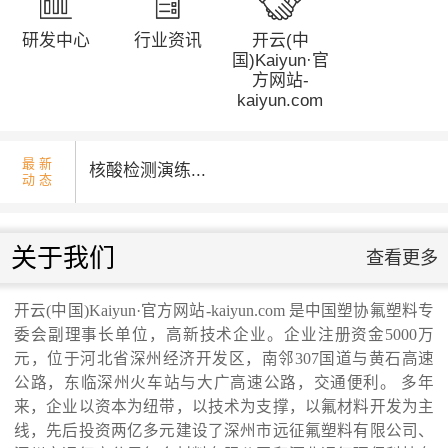
开云(中国)Kaiyun·
研发中心
行业资讯
开云(中
官方网站-
国)Kaiyun·官
方网站-
kaiyun.com
kaiyun.com
开云(中国)Kaiyun·
官方网站-
最 新
核酸检测演练...
动 态
kaiyun.com
国庆升旗仪式...
关于我们
查看更多
省发改委领导来我公司调研走访...
开云(中国)Kaiyun·官方网站-kaiyun.com 是中国塑协氟塑料专
委会副理事长单位，高新技术企业。企业注册资金5000万
交通运输行业标准《桥梁支座用高分子材料
元，位于河北省深州经济开发区，南邻307国道与黄石高速
公路，东临深州火车站与大广高速公路，交通便利。 多年
来，企业以资本为纽带，以技术为支撑，以氟材料开发为主
滑板》 送审稿审查会在京召开...
线，先后投资两亿多元建设了深州市远征氟塑料有限公司、