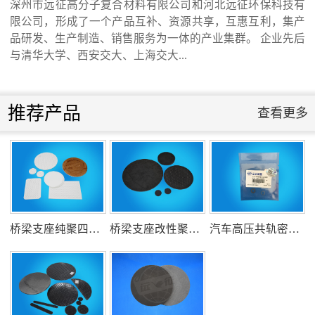
深州市远征高分子复合材料有限公司和河北远征环保科技有
河北省科学院与远征环保科技有限公司能源
限公司，形成了一个产品互补、资源共享，互惠互利，集产
品研发、生产制造、销售服务为一体的产业集群。 企业先后
与清华大学、西安交大、上海交大...
与环境新材料成果转化基地签约暨揭牌仪
式...
推荐产品
查看更多
氟塑料行业兴氟沙龙...
组织客户体验深州蜜桃采摘...
衡水市委书记新项目开发参观...
桥梁支座纯聚四氟乙烯滑板
桥梁支座改性聚四氟乙烯滑板
汽车高压共轨密封圈
消防小组训练...
衡水安全局长参观...