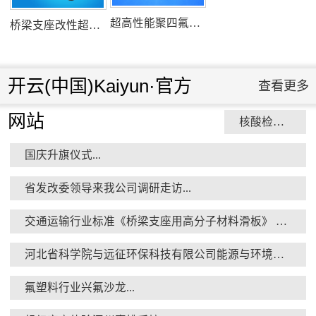
超高性能聚四氟乙烯滑板
桥梁支座改性超高分子量聚乙烯滑板
开云(中国)Kaiyun·官方
查看更多
网站
核酸检测演练...
国庆升旗仪式...
省发改委领导来我公司调研走访...
交通运输行业标准《桥梁支座用高分子材料滑板》 送审稿审查会在京召开...
河北省科学院与远征环保科技有限公司能源与环境新材料成果转化基地签约暨揭牌仪式...
氟塑料行业兴氟沙龙...